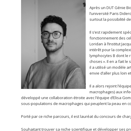
Après un DUT Génie Bio
l’université Paris Dider
surtout la possibilité
Il s’est rapidement spé
fonctionnement des cell
Loridan à l’Institut Ja
intérêt pour la complex
lymphocytes B dont le rô
choses ». Il en a fait 
il a utilisé un modèle a
envie d’aller plus loin 
Il a alors rejoint l’équ
macrophages) aux infec
développé une collaboration étroite avec l’équipe d’Elisa Gome
sous-populations de macrophages qui peuplent la peau en c
Porté par ce riche parcours, il est lauréat du concours de ch
Souhaitant trouver sa niche scientifique et développer ses pro