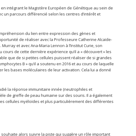
s en intégrant le Magistère Européen de Génétique au sein de
ec un parcours différencié selon les centres d’intérêt et
 compréhension du lien entre expression des gènes et
pportunité de réaliser avec la Professeure Catherine Alcaïde-
. Murray et avec Ana-Maria Lennon à l’Institut Curie, son
u cours de cette dernière expérience qu’il a « découvert » les
able que de si petites cellules puissent réaliser de si grandes
lymphocytes B » qu’il a soutenu en 2016 et au cours de laquelle
ier les bases moléculaires de leur activation. Cela lui a donné
étudié la réponse immunitaire innée (neutrophiles et
le de greffe de peau humaine sur des souris. Il a également
des cellules myéloïdes et plus particulièrement des différentes
 souhaite alors suivre la piste qui suggère un rôle important