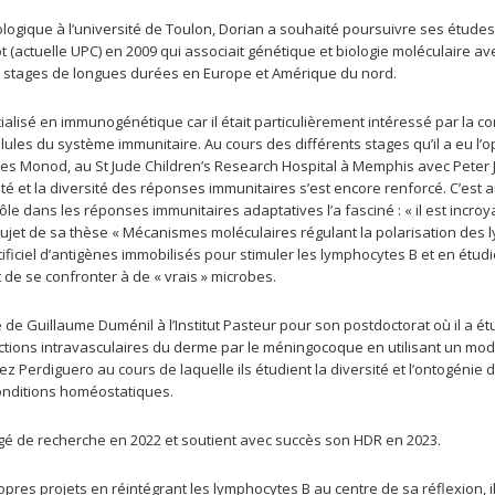
logique à l’université de Toulon, Dorian a souhaité poursuivre ses étude
ot (actuelle UPC) en 2009 qui associait génétique et biologie moléculaire av
 de stages de longues durées en Europe et Amérique du nord.
cialisé en immunogénétique car il était particulièrement intéressé par la
ules du système immunitaire. Au cours des différents stages qu’il a eu l’o
cques Monod, au St Jude Children’s Research Hospital à Memphis avec Peter J
ité et la diversité des réponses immunitaires s’est encore renforcé. C’est a
le dans les réponses immunitaires adaptatives l’a fasciné : « il est incroy
le sujet de sa thèse « Mécanismes moléculaires régulant la polarisation des 
rtificiel d’antigènes immobilisés pour stimuler les lymphocytes B et en étud
et de se confronter à de « vrais » microbes.
ipe de Guillaume Duménil à l’Institut Pasteur pour son postdoctorat où il a 
tions intravasculaires du derme par le méningocoque en utilisant un modè
z Perdiguero au cours de laquelle ils étudient la diversité et l’ontogénie 
onditions homéostatiques.
argé de recherche en 2022 et soutient avec succès son HDR en 2023.
pres projets en réintégrant les lymphocytes B au centre de sa réflexion, il